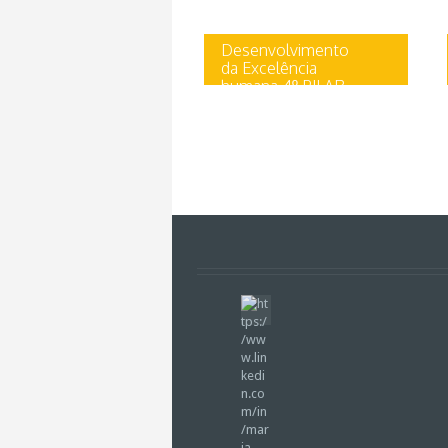
Desenvolvimento
da Excelência
humana 4º PILAR
Uncategorized
4º PILAR PERSUASÃO e
INFLUÊNCIA As Pessoas que
querem atingir algo
significativo sabem que a
habilidade de influênciar os
outros...