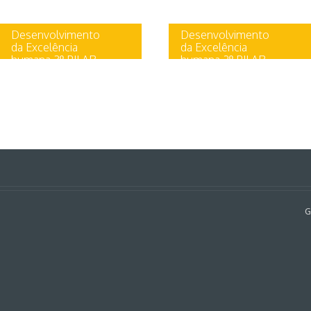
Desenvolvimento
Desenvolvimento
da Excelência
da Excelência
humana 3º PILAR
humana 2º PILAR
Uncategorized
Uncategorized
3º PILAR Aumentar a
2º PILAR O ESTADO DE
produtividade na principal
PRESENÇA Espero que
área de interesse As pessoas
tenham encontrado
de maior sucesso no mundo
respostas para a pergunta
são muito talentosas...
sobre o Propósito e se
tenham...
G