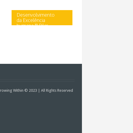
Desenvolvimento
da Excelência
humana 1º Pilar
Uncategorized
Viver o nosso Propósito para
ter uma vida tranquila e
consciênte. Encontrar o
nosso Propósito de vida é na
verdade...
rowing Within © 2023 | All Rights Reserved