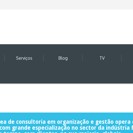
Serviços
Blog
TV
a de consultoria em organização e gestão opera 
com grande especialização no sector da indústria