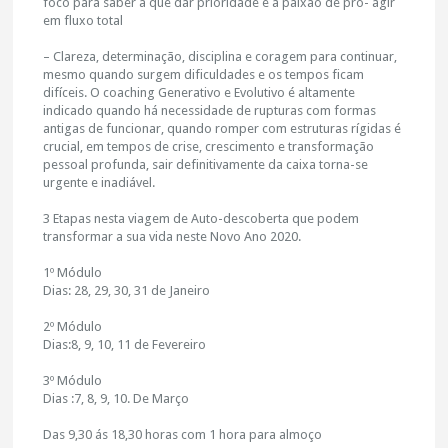
foco para saber a que dar prioridade e a paixão de pró- agir
em fluxo total
– Clareza, determinação, disciplina e coragem para continuar,
mesmo quando surgem dificuldades e os tempos ficam
difíceis. O coaching Generativo e Evolutivo é altamente
indicado quando há necessidade de rupturas com formas
antigas de funcionar, quando romper com estruturas rígidas é
crucial, em tempos de crise, crescimento e transformação
pessoal profunda, sair definitivamente da caixa torna-se
urgente e inadiável.
3 Etapas nesta viagem de Auto-descoberta que podem
transformar a sua vida neste Novo Ano 2020.
1º Módulo
Dias: 28, 29, 30, 31 de Janeiro
2º Módulo
Dias:8, 9, 10, 11 de Fevereiro
3º Módulo
Dias :7, 8, 9, 10. De Março
Das 9,30 ás 18,30 horas com 1 hora para almoço