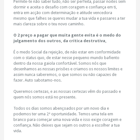
Permite-te não saber tudo, não ser perfeita, passar noites sem
dormir e aceita o desafio com coragem e confiança em ti,
entra em acção com determinação e atitude vencedora
mesmo que falhes se queres mudar a tua vida e passares a ter
mais clareza sobre o teu novo caminho.
O 2 preço a pagar que muita gente evita é o medo do
julgamento dos outros, da crítica destrutiva,
É o medo Social da rejeição, de não estar em conformidade
com o status quo, de estar nesse pequeno mundo bafiento
dentro da nossa gaiola confortável. Somos nós que
desenhamos as nossas prisões e criamos os nossos limites e
assim nunca saberemos, o que somos ou não capazes de
fazer. Auto sabotamo-nos.
Queremos certezas, e as nossas certezas vêm do passado e
quem nós somos está no presente.
Todos os dias somos abençoados por um novo dia e
podemos ter uma 2ª oportunidade. Temos uma tela em
branco para começar uma nova vida e isso exige coragem e
confiança. Não deixes que sejam os outros a escolher a tua
vida.