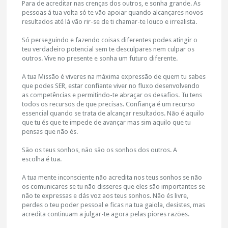
Para de acreditar nas crenças dos outros, e sonha grande. As
pessoas á tua volta só te vão apoiar quando alcançares novos
resultados até lá vão rir-se de ti chamar-te louco e irrealista.
Só perseguindo e fazendo coisas diferentes podes atingir o
teu verdadeiro potencial sem te desculpares nem culpar os
outros. Vive no presente e sonha um futuro diferente.
A tua Missão é viveres na máxima expressão de quem tu sabes
que podes SER, estar confiante viver no fluxo desenvolvendo
as competências e permitindo-te abraçar os desafios. Tu tens
todos os recursos de que precisas. Confiança é um recurso
essencial quando se trata de alcançar resultados. Não é aquilo
que tu és que te impede de avançar mas sim aquilo que tu
pensas que não és.
São os teus sonhos, não são os sonhos dos outros. A
escolha é tua.
A tua mente inconsciente não acredita nos teus sonhos se não
os comunicares se tu não disseres que eles são importantes se
não te expressas e dás voz aos teus sonhos. Não és livre,
perdes o teu poder pessoal e ficas na tua gaiola, desistes, mas
acredita continuam a julgar-te agora pelas piores razões.