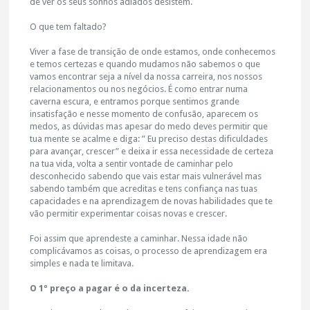
de ver os seus sonhos adiados desistem.
O que tem faltado?
Viver a fase de transição de onde estamos, onde conhecemos
e temos certezas e quando mudamos não sabemos o que
vamos encontrar seja a nível da nossa carreira, nos nossos
relacionamentos ou nos negócios. É como entrar numa
caverna escura, e entramos porque sentimos grande
insatisfação e nesse momento de confusão, aparecem os
medos, as dúvidas mas apesar do medo deves permitir que
tua mente se acalme e diga: ” Eu preciso destas dificuldades
para avançar, crescer” e deixa ir essa necessidade de certeza
na tua vida, volta a sentir vontade de caminhar pelo
desconhecido sabendo que vais estar mais vulnerável mas
sabendo também que acreditas e tens confiança nas tuas
capacidades e na aprendizagem de novas habilidades que te
vão permitir experimentar coisas novas e crescer.
Foi assim que aprendeste a caminhar. Nessa idade não
complicávamos as coisas, o processo de aprendizagem era
simples e nada te limitava.
O 1º preço a pagar é o da incerteza.