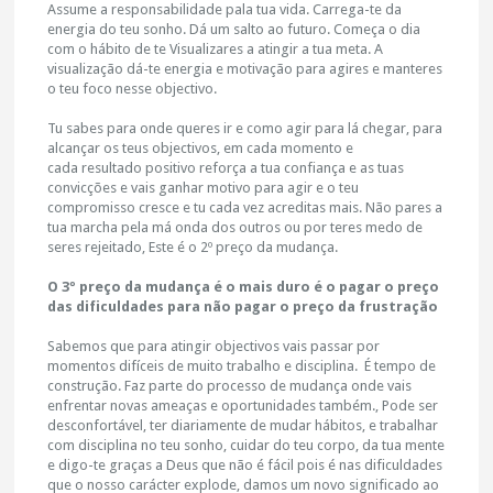
Assume a responsabilidade pala tua vida. Carrega-te da
energia do teu sonho. Dá um salto ao futuro. Começa o dia
com o hábito de te Visualizares a atingir a tua meta. A
visualização dá-te energia e motivação para agires e manteres
o teu foco nesse objectivo.
Tu sabes para onde queres ir e como agir para lá chegar, para
alcançar os teus objectivos, em cada momento e
cada resultado positivo reforça a tua confiança e as tuas
convicções e vais ganhar motivo para agir e o teu
compromisso cresce e tu cada vez acreditas mais. Não pares a
tua marcha pela má onda dos outros ou por teres medo de
seres rejeitado, Este é o 2º preço da mudança.
O 3º preço da mudança é o mais duro é o pagar o preço
das dificuldades para não pagar o preço da frustração
Sabemos que para atingir objectivos vais passar por
momentos difíceis de muito trabalho e disciplina. É tempo de
construção. Faz parte do processo de mudança onde vais
enfrentar novas ameaças e oportunidades também., Pode ser
desconfortável, ter diariamente de mudar hábitos, e trabalhar
com disciplina no teu sonho, cuidar do teu corpo, da tua mente
e digo-te graças a Deus que não é fácil pois é nas dificuldades
que o nosso carácter explode, damos um novo significado ao